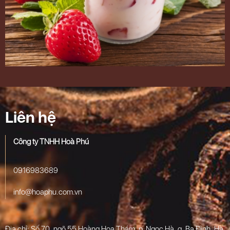
Liên hệ
Công ty TNHH Hoà Phú
0916983689
info@hoaphu.com.vn
Địa chỉ: Số 70, ngõ 55 Hoàng Hoa Thám, p. Ngọc Hà, q. Ba Đình, Hà