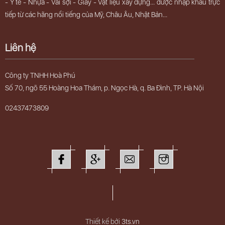
- Y tế - Nhựa - Vải sợi - Giấy - Vật liệu xây dựng... được nhập khẩu trực
tiếp từ các hãng nổi tiếng của Mỹ, Châu Âu, Nhật Bản...
Liên hệ
Công ty TNHH Hoà Phú
Số 70, ngõ 55 Hoàng Hoa Thám, p. Ngọc Hà, q. Ba Đình, TP. Hà Nội
02437473809
Thiết kế bởi
3ts.vn