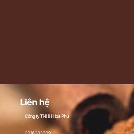
Liên hệ
Công ty TNHH Hoà Phú
0916983689