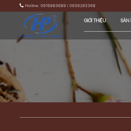
Nhảy đến nội dung
Hotline: 0916983689 | 0936293368
GIỚI THIỆU
SẢN