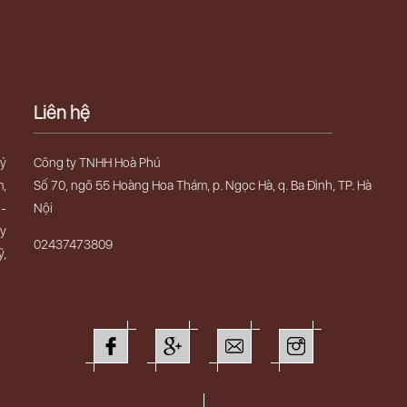
Liên hệ
uỷ
Công ty TNHH Hoà Phú
m,
Số 70, ngõ 55 Hoàng Hoa Thám, p. Ngọc Hà, q. Ba Đình, TP. Hà
 -
Nội
ây
02437473809
ỹ,