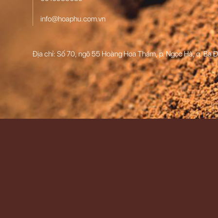
info@hoaphu.com.vn
Địa chỉ: Số 70, ngõ 55 Hoàng Hoa Thám, p. Ngọc Hà, q. Ba Đ