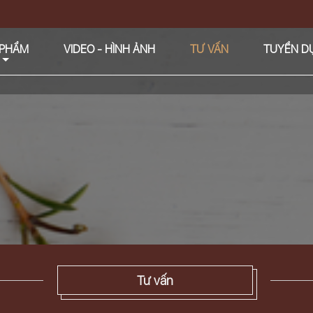
 PHẨM
VIDEO - HÌNH ẢNH
TƯ VẤN
TUYỂN D
Tư vấn