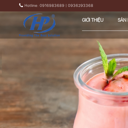
Nhảy đến nội dung
Hotline: 0916983689 | 0936293368
GIỚI THIỆU
SẢN