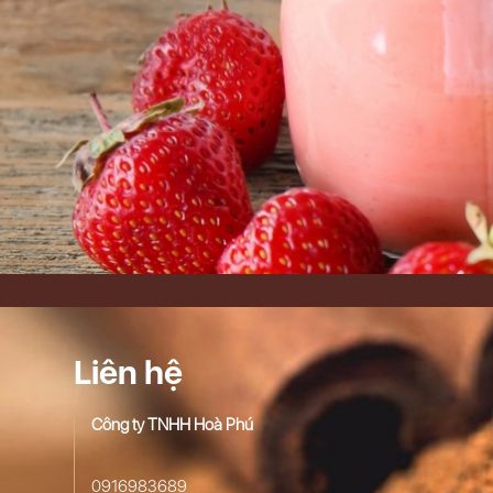
Liên hệ
Công ty TNHH Hoà Phú
0916983689