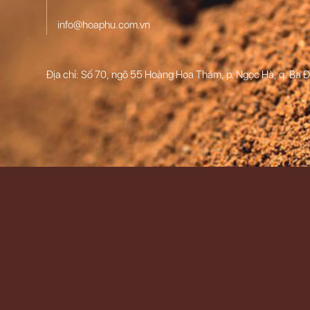
info@hoaphu.com.vn
Địa chỉ: Số 70, ngõ 55 Hoàng Hoa Thám, p. Ngọc Hà, q. Ba Đ