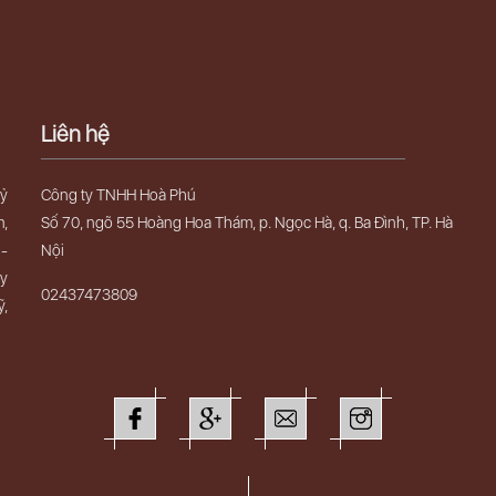
Liên hệ
uỷ
Công ty TNHH Hoà Phú
m,
Số 70, ngõ 55 Hoàng Hoa Thám, p. Ngọc Hà, q. Ba Đình, TP. Hà
 -
Nội
ây
02437473809
ỹ,