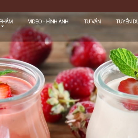
 PHẨM
VIDEO - HÌNH ẢNH
TƯ VẤN
TUYỂN D