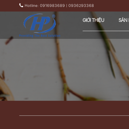
Nhảy đến nội dung
Hotline: 0916983689 | 0936293368
GIỚI THIỆU
SẢN