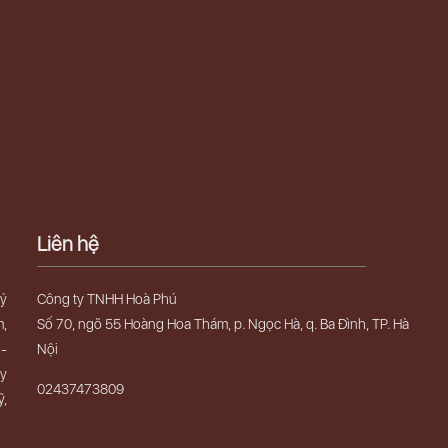
Liên hệ
uỷ
Công ty TNHH Hoà Phú
m,
Số 70, ngõ 55 Hoàng Hoa Thám, p. Ngọc Hà, q. Ba Đình, TP. Hà
 -
Nội
ây
02437473809
ỹ,