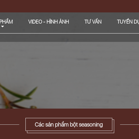
 PHẨM
VIDEO - HÌNH ẢNH
TƯ VẤN
TUYỂN D
Các sản phẩm bột seasoning