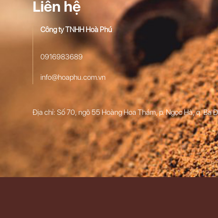
Liên hệ
Công ty TNHH Hoà Phú
0916983689
info@hoaphu.com.vn
Địa chỉ: Số 70, ngõ 55 Hoàng Hoa Thám, p. Ngọc Hà, q. Ba Đ