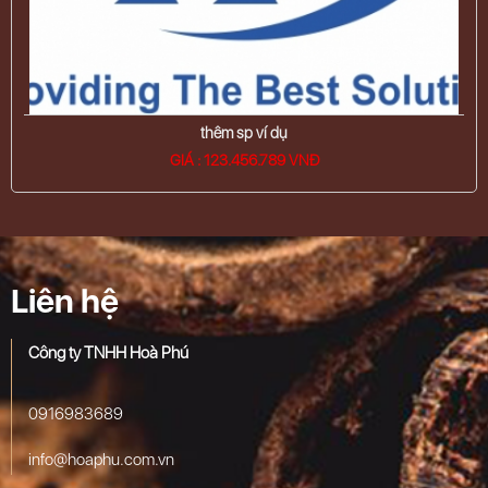
thêm sp ví dụ
GIÁ : 123.456.789 VNĐ
Liên hệ
Công ty TNHH Hoà Phú
0916983689
info@hoaphu.com.vn