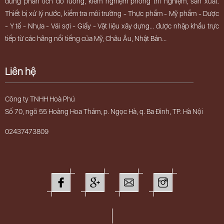
dùng phân tích đo lường, kiểm nghiệm phòng thí nghiệm, sản xuất.
Thiết bị xử lý nước, kiểm tra môi trường - Thực phẩm - Mỹ phẩm - Dược
- Y tế - Nhựa - Vải sợi - Giấy - Vật liệu xây dựng... được nhập khẩu trực
tiếp từ các hãng nổi tiếng của Mỹ, Châu Âu, Nhật Bản...
Liên hệ
Công ty TNHH Hoà Phú
Số 70, ngõ 55 Hoàng Hoa Thám, p. Ngọc Hà, q. Ba Đình, TP. Hà Nội
02437473809